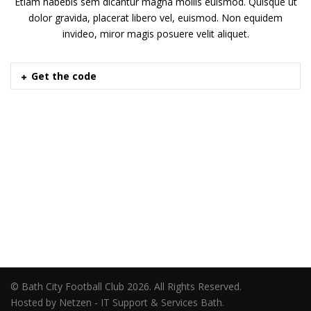
Etiam habebis sem dicantur magna mollis euismod. Quisque ut
dolor gravida, placerat libero vel, euismod. Non equidem
invideo, miror magis posuere velit aliquet.
Get the code
© Bath City Football Club 2026. All Rights Reserved.
Hosted by Netzen - IT Support & Services Bath.